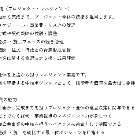
業務（プロジェクト・マネジメント）
画から完成まで、プロジェクト全体の統括を担当します。
スケジュール・事業費・リスクの管理
方式や契約戦略の検討・調整
・設計・施工フェーズの統合管理
機関・住民・行政との合意形成支援
推進に関する意思決定支援・成果評価
出、図面の修正など）
全体を上流から担うマネジメント業務です。
業を統括する中核ポジションとして、技術者の価値を最大限に発揮
業務の魅力
務
計画から完成までを担うプロジェクト全体の意思決定に関与できる
だけでなく経営・事業視点のマネジメント力が身につく
、基本的にＥメールで送付
模公共事業の中核を担うハイクラス技術者として活躍できる
・設計・施工を統括する最上位ポジションを目指せる