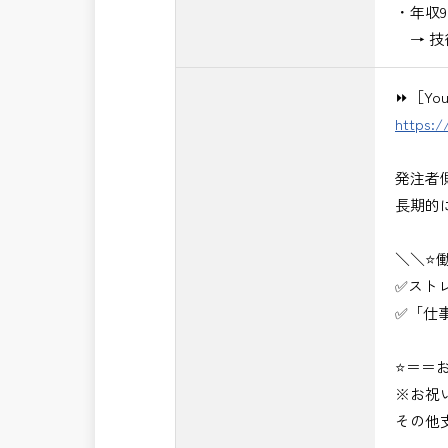
・年収
→ 技
⏩［Yo
https:
発注者
長期的
＼＼⭐
✅スト
✅「仕
⭐＝＝お
※お祝
その他