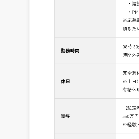
・建設
・PM
※応募
頂きた
08時 3
勤務時間
時間外
完全週休
休日
※土日
有給休
【想定
給与
550万
※経験