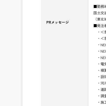
■勤務
国土交
（東北
PRメッセージ
■発注
・＜急
・＜急
・NE
・NE
・NE
・電気
・積算
・設計
・河川
・道路
・調査
・施工