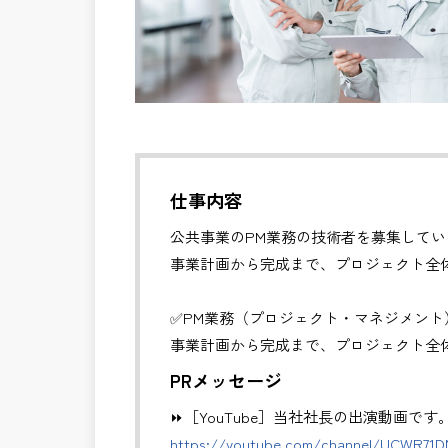
仕事内容
公共事業のPM業務の技術者を募集してい
事業計画から完成まで、プロジェクト全
✅PM業務（プロジェクト・マネジメント
事業計画から完成まで、プロジェクト全
・全体スケジュール・事業費・リスクの
PRメッセージ
・発注方式や契約戦略の検討・調整
⏩［YouTube］当社社長の出演動画です
・CM・設計・施工フェーズの統合管理
https://youtube.com/channel/UCWR71