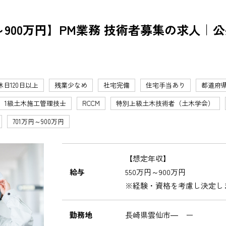
～900万円】PM業務 技術者募集の求人｜
休日120日以上
残業少なめ
社宅完備
住宅手当あり
都道府
1級土木施工管理技士
RCCM
特別上級土木技術者（土木学会）
701万円～900万円
【想定年収】
給与
550万円～900万円
※経験・資格を考慮し決定し
勤務地
長崎県雲仙市― ー