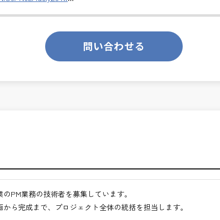
援
評価
のあるお仕事です。
ります。
業務です。
問い合わせる
て、技術者の価値を最大限に発揮できます。
くてもよい職場環境
ンスを大切に致します。
クト全体の意思決定に関与できる
ジメント力が身につく
ス技術者として活躍できる
月経過された方が対象となります。
ジションを目指せる
合わせください。
るキャリア領域
仕事
途ご相談ください。
業のPM業務の技術者を募集しています。
地方など）
画から完成まで、プロジェクト全体の統括を担当します。
びください。＞