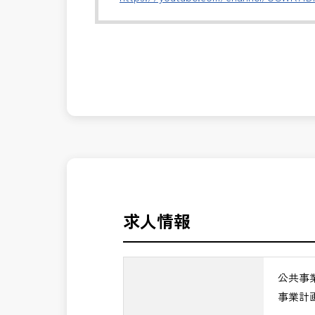
・関係機関・住民・行政との合意形成支
・事業推進に関する意思決定支援・成果
発注者側の立場で業務を行う、やりがい
長期的にお仕事が出来る方を募集してお
※事業全体を上流から担うマネジメント
公共事業を統括する中核ポジションとし
＼＼⭐働き方にもっと自由度を⭐／／
✅ストレスのない、上下関係を気にしな
✅PM業務の魅力
✅「仕事のやりがい」と「賃金」のバラ
・事業計画から完成までを担うプロジェ
・技術だけでなく経営・事業視点のマネ
⭐＝＝お祝い金100,000円＝＝⭐
・大規模公共事業の中核を担うハイクラ
※お祝い金の支給条件は、入社より3ヶ
・CM・設計・施工を統括する最上位ポ
その他支給条件の詳細については、問い
・年収900万円以上の高待遇が期待でき
求人情報
→ 技術士としての価値を最大化できる
■勤務地について、ご希望のある方は別
国土交通省、地方自治体
公共事
（東北地方、関東地方、中部地方、近畿
事業計
■発注者支援業務＜希望する業務をお選