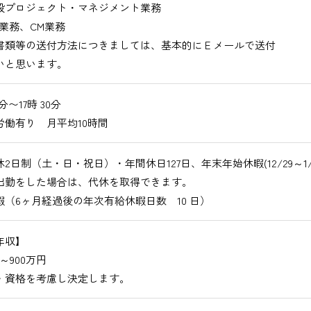
プロジェクト・マネジメント業務
業務、CM業務
書類等の送付方法につきましては、基本的にＥメールで送付
いと思います。
0分〜17時 30分
労働有り 月平均10時間
2日制（土・日・祝日）・年間休日127日、年末年始休暇(12/29～1/3
出勤をした場合は、代休を取得できます。
暇（6ヶ月経過後の年次有給休暇日数 10 日）
年収】
円～900万円
・資格を考慮し決定します。