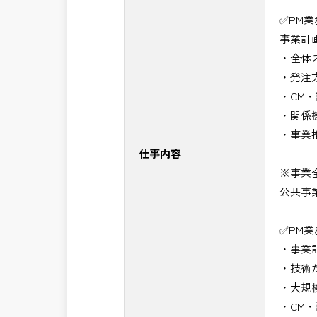
・＜急募＞工事監督支援業務
✅PM
・＜急募＞資料作成業務
事業計
・NEXCO（ネクスコ）施工管理
・全体
・NEXCO（ネクスコ）点検業務
・発注
・NEXCO（ネクスコ）保全調査
・CM
・電気工事監督支援業務
・関係
・積算技術業務
・事業
・設計コンサルティング業務（数量算
仕事内容
・河川巡視支援業務
※事業
・道路許認可審査・適正化指導業務
公共事
・調査設計資料作成業務
・施工体制調査員
✅PM
・建設プロジェクト・マネジメント業
・事業
・PM業務、CM業務
・技術
※応募書類等の送付方法につきましては
・大規
頂きたいと思います。
・CM