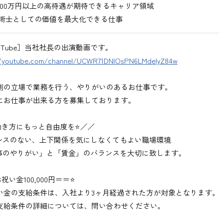
900万円以上の高待遇が期待できるキャリア領域
術士としての価値を最大化できる仕事
uTube］当社社長の出演動画です。
//youtube.com/channel/UCWR71DNlOsPN6LMdeIyZ84w
側の立場で業務を行う、やりがいのあるお仕事です。
にお仕事が出来る方を募集しております。
働き方にもっと自由度を⭐／／
レスのない、上下関係を気にしなくてもよい職場環境
事のやりがい」と「賃金」のバランスを大切に致します。
祝い金100,000円＝＝⭐
い金の支給条件は、入社より3ヶ月経過された方が対象となります
支給条件の詳細については、問い合わせください。