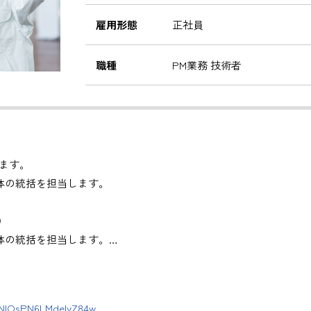
雇用形態
正社員
職種
PM業務 技術者
ます。
体の統括を担当します。
）
体の統括を担当します。
管理
。
DNlOsPN6LMdeIyZ84w