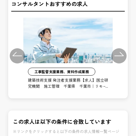
コンサルタントおすすめの求人
Previous
Next
工事監督支援業務、資料作成業務
注者
建築技術支援 発注者支援業務【求人】国立研
土
局
究機関 施工管理 千葉県 千葉市｜リモー
支
ト勤務あり
博
この求人は以下の条件に合致しています
※リンクをクリックすると以下の条件の求人情報一覧ページ