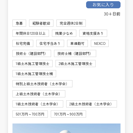
お気に入り
30+日前
急募
経験者歓迎
完全週休2日制
年間休日120日以上
残業少なめ
資格支援あり
社宅完備
住宅手当あり
車通勤可
NEXCO
技術士（建設部門）
技術士補（建設部門）
1級土木施工管理技士
2級土木施工管理技士
1級土木施工管理技士補
特別上級土木技術者（土木学会）
上級土木技術者（土木学会）
1級土木技術者（土木学会）
2級土木技術者（土木学会）
501万円～700万円
701万円～900万円