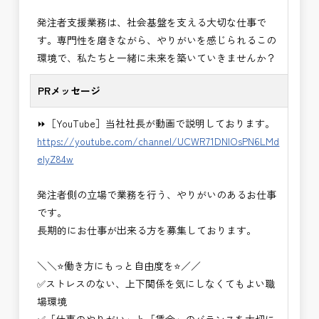
い。＞
発注者支援業務は、社会基盤を支える大切な仕事で
・＜急募＞工事監督支援業務
す。専門性を磨きながら、やりがいを感じられるこの
・＜急募＞資料作成業務
環境で、私たちと一緒に未来を築いていきませんか？
・NEXCO（ネクスコ）施工管理
・NEXCO（ネクスコ）点検業務
PRメッセージ
・NEXCO（ネクスコ）保全調査
・電気工事監督支援業務
⏩［YouTube］当社社長が動画で説明しております。
・積算技術業務
https://youtube.com/channel/UCWR71DNlOsPN6LMd
・設計コンサルティング業務（数量算出、図面の
eIyZ84w
修正など）
・河川巡視支援業務
発注者側の立場で業務を行う、やりがいのあるお仕事
・道路許認可審査・適正化指導業務
です。
・調査設計資料作成業務
長期的にお仕事が出来る方を募集しております。
・施工体制調査員
・建設プロジェクト・マネジメント業務
＼＼⭐働き方にもっと自由度を⭐／／
※応募書類等の送付方法につきましては、基本的に
✅ストレスのない、上下関係を気にしなくてもよい職
Ｅメールで送付
場環境
頂きたいと思います。