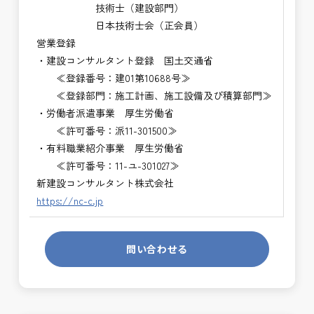
技術士（建設部門）
日本技術士会（正会員）
営業登録
・建設コンサルタント登録 国土交通省
≪登録番号：建01第10688号≫
≪登録部門：施工計画、施工設備及び積算部門≫
・労働者派遣事業 厚生労働省
≪許可番号：派11-301500≫
・有料職業紹介事業 厚生労働省
≪許可番号：11-ユ-301027≫
新建設コンサルタント株式会社
https://nc-c.jp
問い合わせる