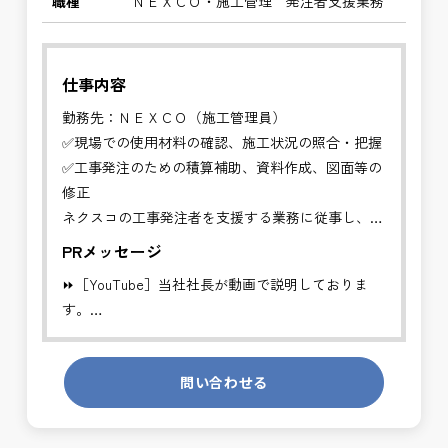
職種
ＮＥＸＣＯ・施工管理 発注者支援業務
仕事内容
勤務先：ＮＥＸＣＯ（施工管理員）
✅現場での使用材料の確認、施工状況の照合・把握
✅工事発注のための積算補助、資料作成、図面等の
修正
ネクスコの工事発注者を支援する業務に従事し、施
工管理や資料作
PRメッセージ
成などの支援を行います。
⏩［YouTube］当社社長が動画で説明しておりま
す。
※勤務地について、ご希望のある方は別途ご相談く
https://youtube.com/channel/UCWR71DNlOsPN6LMdeIyZ84
ださい。
※基本的に、土日祝祭日は、休日となります。
問い合わせる
発注者側の立場で業務を行う、やりがいのあるお仕
事です。
発注者支援業務は、社会基盤を支える大切な仕事で
長期的にお仕事が出来る方を募集しております。
す。専門性を磨きながら、やりがいを感じられるこ