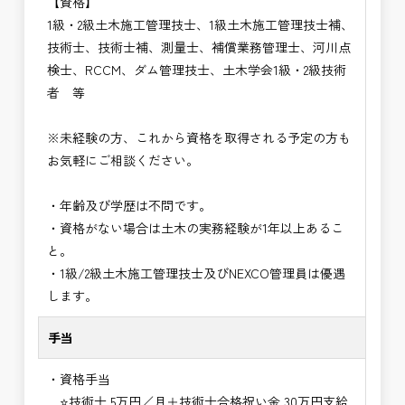
【資格】
1級・2級土木施工管理技士、1級土木施工管理技士補、
技術士、技術士補、測量士、補償業務管理士、河川点
検士、RCCM、ダム管理技士、土木学会1級・2級技術
者 等
※未経験の方、これから資格を取得される予定の方も
お気軽にご相談ください。
・年齢及び学歴は不問です。
・資格がない場合は土木の実務経験が1年以上あるこ
と。
・1級/2級土木施工管理技士及びNEXCO管理員は優遇
します。
手当
・資格手当
⭐技術士 5万円／月＋技術士合格祝い金 30万円支給