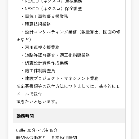
・NEXCO（ネクスコ）点検業務
・NEXCO（ネクスコ）保全調査
・電気工事監督支援業務
・積算技術業務
・設計コンサルティング業務（数量算出、図面の修
正など）
・河川巡視支援業務
・道路許認可審査・適正化指導業務
・調査設計資料作成業務
・施工体制調査員
・建設プロジェクト・マネジメント業務
※応募書類等の送付方法につきましては、基本的にＥ
メールで送付
頂きたいと思います。
勤務時間
08時 30分〜17時 15分
時間外労働有り 月平均10時間