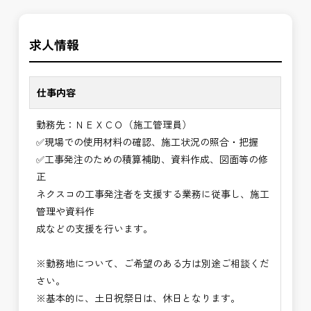
の環境で、私たちと一緒に未来を築いていきません
＼＼⭐働き方にもっと自由度を⭐／／
か？
求人情報
✅ストレスのない、上下関係を気にしなくてもよい
職場環境
✅「仕事のやりがい」と「賃金」のバランスを大切
仕事内容
に致します。
勤務先：ＮＥＸＣＯ（施工管理員）
⭐＝＝お祝い金100,000円＝＝⭐
✅現場での使用材料の確認、施工状況の照合・把握
※お祝い金の支給条件は、入社より3ヶ月経過され
✅工事発注のための積算補助、資料作成、図面等の修
た方が対象となります。
正
その他支給条件の詳細については、問い合わせくだ
ネクスコの工事発注者を支援する業務に従事し、施工
さい。
管理や資料作
成などの支援を行います。
■勤務地について、ご希望のある方は別途ご相談く
ださい。
※勤務地について、ご希望のある方は別途ご相談くだ
国土交通省、地方自治体
さい。
（東北地方、関東地方、中部地方、近畿地方など）
※基本的に、土日祝祭日は、休日となります。
■発注者支援業務＜希望する業務をお選びくださ