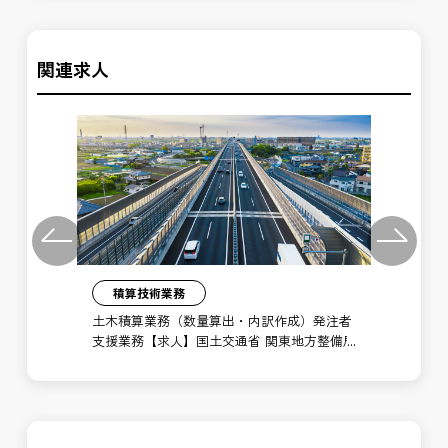
関連求人
Previous
Next
積算技術業務
注者
土木積算業務（数量算出・内訳作成）発注者
土
備局
支援業務【求人】国土交通省 関東地方整備局
支
京浜港湾事務所
横