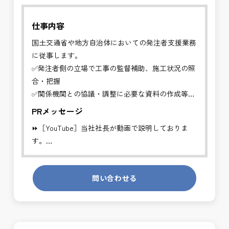
仕事内容
国土交通省や地方自治体においての発注者支援業務
に従事します。
✅発注者側の立場で工事の監督補助、施工状況の照
合・把握
✅関係機関との協議・調整に必要な資料の作成等
PRメッセージ
工事発注者を支援する業務に従事し、施工管理や品
⏩［YouTube］当社社長が動画で説明しておりま
質管理、設計変
す。
更などの支援を行います。
https://youtube.com/channel/UCWR71DNlOsPN6LMdeIyZ84
※基本的に、土日祝祭日は、休日となります。
問い合わせる
発注者側の立場で業務を行う、やりがいのあるお仕
＊受注が多く、増員募集しております。
事です。
長期的にお仕事が出来る方を募集しております。
発注者支援業務は、社会基盤を支える大切な仕事で
す。専門性を磨きながら、やりがいを感じられるこ