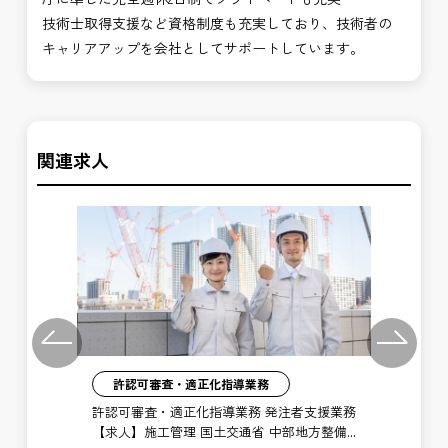
技術士取得支援など資格制度も充実しており、技術者の
キャリアアップを会社としてサポートしています。
関連求人
Previous
Next
許認可審査・適正化指導業務
】施
許認可審査・適正化指導業務 発注者支援業務
許
国道
【求人】施工管理 国土交通省 中部地方整備
【