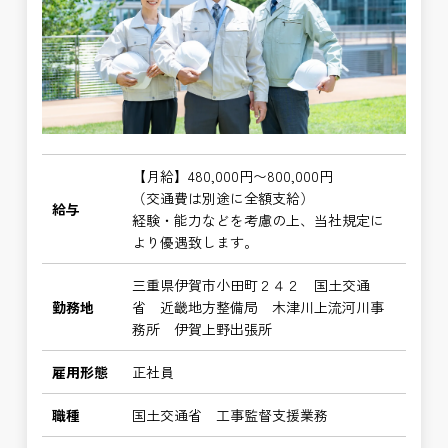
【月給】480,000円〜800,000円
（交通費は別途に全額支給）
給与
経験・能力などを考慮の上、当社規定に
より優遇致します。
三重県伊賀市小田町２４２ 国土交通
勤務地
省 近畿地方整備局 木津川上流河川事
務所 伊賀上野出張所
雇用形態
正社員
職種
国土交通省 工事監督支援業務