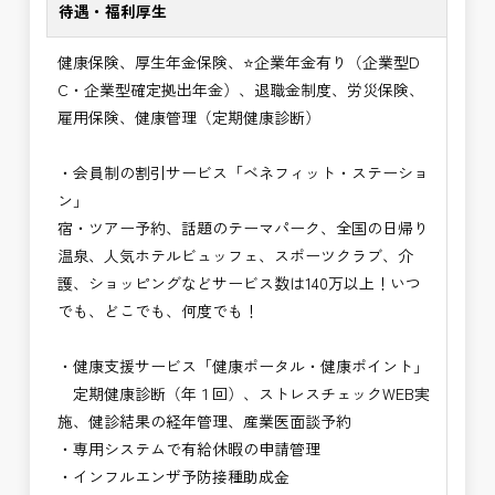
待遇・福利厚生
健康保険、厚生年金保険、⭐企業年金有り（企業型D
C・企業型確定拠出年金）、退職金制度、労災保険、
雇用保険、健康管理（定期健康診断）
・会員制の割引サービス「ベネフィット・ステーショ
ン」
宿・ツアー予約、話題のテーマパーク、全国の日帰り
温泉、人気ホテルビュッフェ、スポーツクラブ、介
護、ショッピングなどサービス数は140万以上！いつ
でも、どこでも、何度でも！
・健康支援サービス「健康ポータル・健康ポイント」
定期健康診断（年１回）、ストレスチェックWEB実
施、健診結果の経年管理、産業医面談予約
・専用システムで有給休暇の申請管理
・インフルエンザ予防接種助成⾦