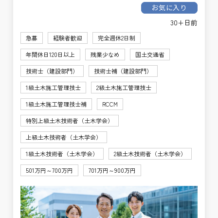
お気に入り
30+日前
急募
経験者歓迎
完全週休2日制
年間休日120日以上
残業少なめ
国土交通省
技術士（建設部門）
技術士補（建設部門）
1級土木施工管理技士
2級土木施工管理技士
1級土木施工管理技士補
RCCM
特別上級土木技術者（土木学会）
上級土木技術者（土木学会）
1級土木技術者（土木学会）
2級土木技術者（土木学会）
501万円～700万円
701万円～900万円