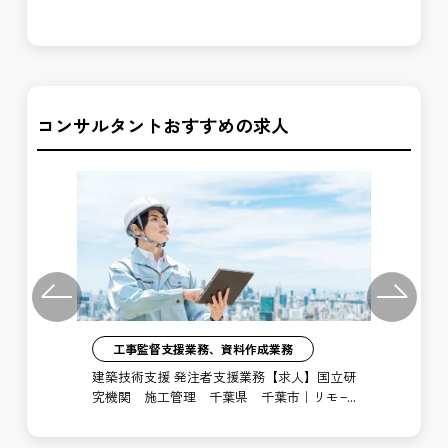
局 北勢国道事務所 上野維持出張所
局
コンサルタントおすすめの求人
Previous
Next
工事監督支援業務、資料作成業務
注者
建築技術支援 発注者支援業務【求人】国立研
土
局
究機関 施工管理 千葉県 千葉市｜リモー
支
ト勤務あり
博