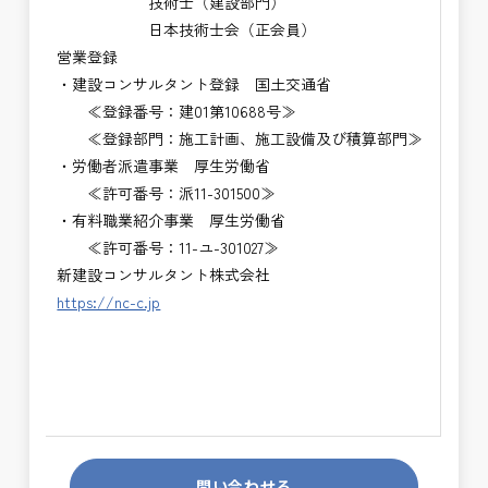
技術士（建設部門）
日本技術士会（正会員）
営業登録
・建設コンサルタント登録 国土交通省
≪登録番号：建01第10688号≫
≪登録部門：施工計画、施工設備及び積算部門≫
・労働者派遣事業 厚生労働省
≪許可番号：派11-301500≫
・有料職業紹介事業 厚生労働省
≪許可番号：11-ユ-301027≫
新建設コンサルタント株式会社
https://nc-c.jp
問い合わせる