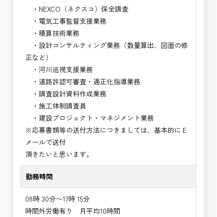
・NEXCO（ネクスコ）保全調査
・電気工事監督支援業務
・積算技術業務
・設計コンサルティング業務（数量算出、図面の修
正など）
・河川巡視支援業務
・道路許認可審査・適正化指導業務
・調査設計資料作成業務
・施工体制調査員
・建設プロジェクト・マネジメント業務
※応募書類等の送付方法につきましては、基本的にＥ
メールで送付
頂きたいと思います。
勤務時間
08時 30分〜17時 15分
時間外労働有り 月平均10時間