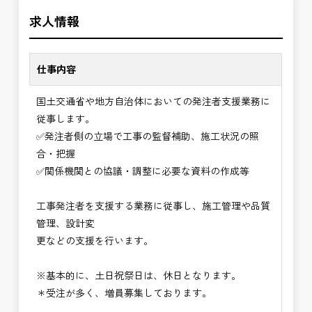
＼＼⭐働き方にもっと自由度を⭐／／
の環境で、私たちと一緒に未来を築いていきません
求人情報
✅ストレスのない、上下関係を気にしなくてもよい
か？
職場環境
✅「仕事のやりがい」と「賃金」のバランスを大切
仕事内容
に致します。
国土交通省や地方自治体においての発注者支援業務に
⭐＝＝お祝い金100,000円＝＝⭐
従事します。
※お祝い金の支給条件は、入社より3ヶ月経過され
✅発注者側の立場で工事の監督補助、施工状況の照
た方が対象となります。
合・把握
その他支給条件の詳細については、問い合わせくだ
✅関係機関との協議・調整に必要な資料の作成等
さい。
工事発注者を支援する業務に従事し、施工管理や品質
■勤務地について、ご希望のある方は別途ご相談く
管理、設計変
ださい。
更などの支援を行います。
国土交通省、地方自治体
（東北地方、関東地方、中部地方、近畿地方など）
※基本的に、土日祝祭日は、休日となります。
■発注者支援業務＜希望する業務をお選びくださ
＊受注が多く、増員募集しております。
い。＞