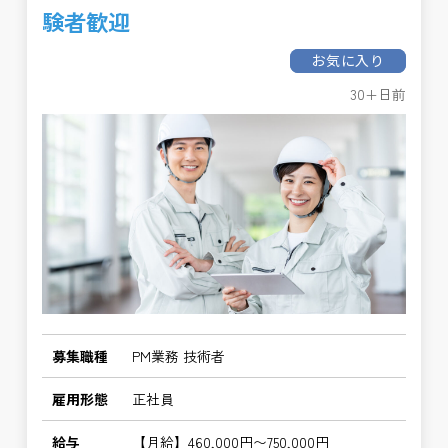
験者歓迎
お気に入り
30+日前
募集職種
PM業務 技術者
雇用形態
正社員
給与
【月給】460,000円〜750,000円