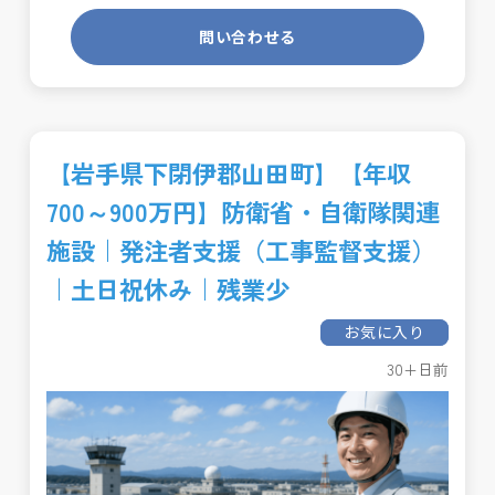
問い合わせる
【岩手県下閉伊郡山田町】【年収
700～900万円】防衛省・自衛隊関連
施設｜発注者支援（工事監督支援）
｜土日祝休み｜残業少
お気に入り
30+日前