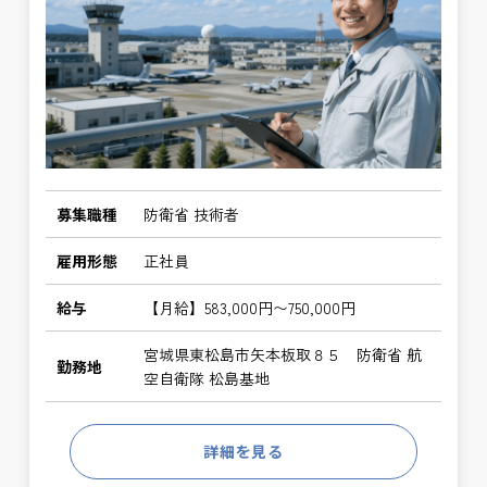
募集職種
防衛省 技術者
雇用形態
正社員
給与
【月給】583,000円〜750,000円
宮城県東松島市矢本板取８５ 防衛省 航
勤務地
空自衛隊 松島基地
詳細を見る