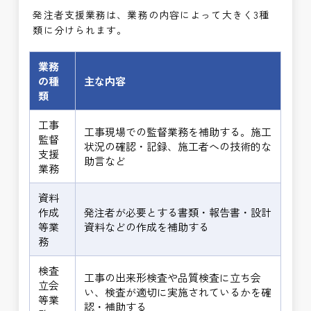
発注者支援業務は、業務の内容によって大きく3種
類に分けられます。
業務
の種
主な内容
類
工事
工事現場での監督業務を補助する。施工
監督
状況の確認・記録、施工者への技術的な
支援
助言など
業務
資料
作成
発注者が必要とする書類・報告書・設計
等業
資料などの作成を補助する
務
検査
工事の出来形検査や品質検査に立ち会
立会
い、検査が適切に実施されているかを確
等業
認・補助する