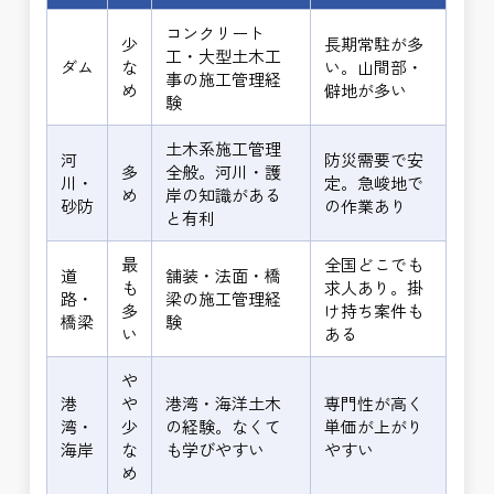
コンクリート
少
長期常駐が多
工・大型土木工
ダム
な
い。山間部・
事の施工管理経
め
僻地が多い
験
土木系施工管理
河
防災需要で安
多
全般。河川・護
川・
定。急峻地で
め
岸の知識がある
砂防
の作業あり
と有利
最
全国どこでも
道
舗装・法面・橋
も
求人あり。掛
路・
梁の施工管理経
多
け持ち案件も
橋梁
験
い
ある
や
港
や
港湾・海洋土木
専門性が高く
湾・
少
の経験。なくて
単価が上がり
海岸
な
も学びやすい
やすい
め