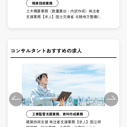
積算技術業務
注者
土木積算業務（数量算出・内訳作成）発注者
土
備局
支援業務【求人】国土交通省 北陸地方整備局
支
新潟港湾・空港整備事務所
北
コンサルタントおすすめの求人
Previous
Next
工事監督支援業務、資料作成業務
注者
建築技術支援 発注者支援業務【求人】国立研
土