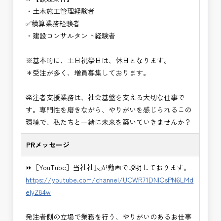
・＜急募＞工事監督支援業務
・土木施工管理経験者
・＜急募＞資料作成業務
✅積算業務経験者
・NEXCO（ネクスコ）施工管理
・建設コンサルタント経験者
・NEXCO（ネクスコ）点検業務
・NEXCO（ネクスコ）保全調査
※基本的に、土日祝祭日は、休日となります。
・電気工事監督支援業務
＊受注が多く、増員募集しております。
・積算技術業務
・設計コンサルティング業務（数量算出、図面の
発注者支援業務は、社会基盤を支える大切な仕事で
修正など）
す。専門性を磨きながら、やりがいを感じられるこの
・河川巡視支援業務
環境で、私たちと一緒に未来を築いていきませんか？
・道路許認可審査・適正化指導業務
・調査設計資料作成業務
PRメッセージ
・施工体制調査員
・建設プロジェクト・マネジメント業務
⏩［YouTube］当社社長が動画で説明しております。
※応募書類等の送付方法につきましては、基本的に
https://youtube.com/channel/UCWR71DNlOsPN6LMd
Ｅメールで送付
eIyZ84w
頂きたいと思います。
発注者側の立場で業務を行う、やりがいのあるお仕事