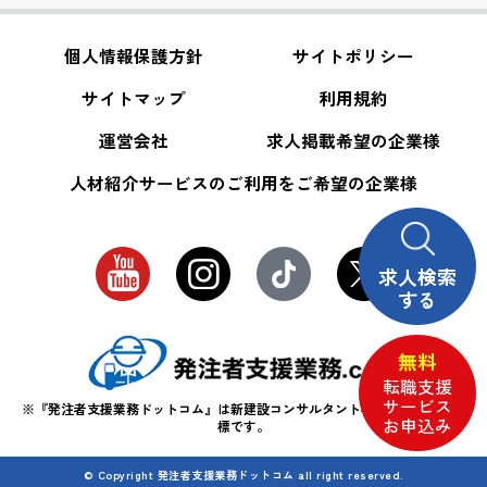
個人情報保護方針
サイトポリシー
サイトマップ
利用規約
運営会社
求人掲載希望の企業様
人材紹介サービスのご利用をご希望の企業様
求人検索
する
無料
転職支援
サービス
※『発注者支援業務ドットコム』は新建設コンサルタント株式会社の登録商
お申込み
標です。
© Copyright 発注者支援業務ドットコム all right reserved.