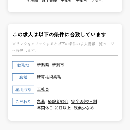
局
究機関 施工管理 千葉県 千葉市｜リモー
支
ト勤務あり
博
この求人は以下の条件に合致しています
※リンクをクリックすると以下の条件の求人情報一覧ページ
へ移動します。
新潟県
新潟市
勤務地
積算技術業務
職種
正社員
雇用形態
急募
経験者歓迎
完全週休2日制
こだわり
年間休日120日以上
残業少なめ