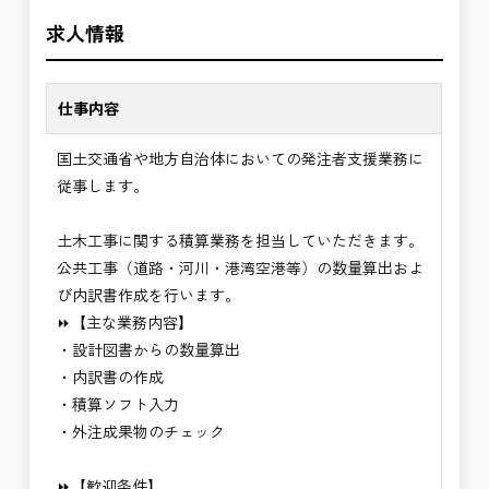
＼＼⭐働き方にもっと自由度を⭐／／
✅積算業務経験者
求人情報
✅ストレスのない、上下関係を気にしなくてもよい
・建設コンサルタント経験者
職場環境
✅「仕事のやりがい」と「賃金」のバランスを大切
※基本的に、土日祝祭日は、休日となります。
仕事内容
に致します。
＊受注が多く、増員募集しております。
国土交通省や地方自治体においての発注者支援業務に
⭐＝＝お祝い金100,000円＝＝⭐
発注者支援業務は、社会基盤を支える大切な仕事で
従事します。
※お祝い金の支給条件は、入社より3ヶ月経過され
す。専門性を磨きながら、やりがいを感じられるこ
た方が対象となります。
の環境で、私たちと一緒に未来を築いていきません
土木工事に関する積算業務を担当していただきます。
その他支給条件の詳細については、問い合わせくだ
か？
公共工事（道路・河川・港湾空港等）の数量算出およ
さい。
び内訳書作成を行います。
⏩【主な業務内容】
■勤務地について、ご希望のある方は別途ご相談く
・設計図書からの数量算出
ださい。
・内訳書の作成
国土交通省、地方自治体
・積算ソフト入力
（東北地方、関東地方、中部地方、近畿地方など）
・外注成果物のチェック
■発注者支援業務＜希望する業務をお選びくださ
い。＞
⏩【歓迎条件】