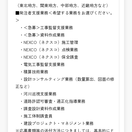
（東北地方、関東地方、中部地方、近畿地方など）
■発注者支援業務＜希望する業務をお選びください。
＞
・＜急募＞工事監督支援業務
・＜急募＞資料作成業務
・NEXCO（ネクスコ）施工管理
・NEXCO（ネクスコ）点検業務
・NEXCO（ネクスコ）保全調査
・電気工事監督支援業務
・積算技術業務
・設計コンサルティング業務（数量算出、図面の修
正など）
・河川巡視支援業務
・道路許認可審査・適正化指導業務
・調査設計資料作成業務
・施工体制調査員
・建設プロジェクト・マネジメント業務
※応募書類等の送付方法につきましては、基本的にＥ