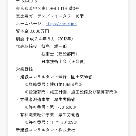
〒150-6018
東京都渋谷区恵比寿4丁目20番3号
恵比寿ガーデンプレイスタワー18階
ホームページ
https://nc-c.jp/
資本金 3,000万円
創設 平成２４年８月（2012年）
代表取締役 飯島 雄一郎
技術士（建設部門）
日本技術士会（正会員）
営業登録
・建設コンサルタント登録 国土交通省
≪登録番号：建01第10688号≫
≪登録部門：施工計画、施工設備及び積算部門≫
・労働者派遣事業 厚生労働省
≪許可番号：派11-301500≫
・有料職業紹介事業 厚生労働省
≪許可番号：11-ユ-301027≫
新建設コンサルタント株式会社