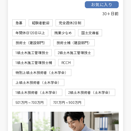
お気に入り
30+日前
急募
経験者歓迎
完全週休2日制
年間休日120日以上
残業少なめ
国土交通省
技術士（建設部門）
技術士補（建設部門）
1級土木施工管理技士
2級土木施工管理技士
1級土木施工管理技士補
RCCM
特別上級土木技術者（土木学会）
上級土木技術者（土木学会）
1級土木技術者（土木学会）
2級土木技術者（土木学会）
501万円～700万円
701万円～900万円