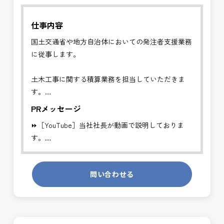
仕事内容
国土交通省や地方自治体においての発注者支援業務
に従事します。
土木工事に関する積算業務を担当していただきま
す。
公共工事（道路・河川・港湾空港等）の数量算出お
PRメッセージ
よび内訳書作成を行います。
⏩［YouTube］当社社長が動画で説明しておりま
⏩【主な業務内容】
す。
・設計図書からの数量算出
https://youtube.com/channel/UCWR71DNlOsPN6LMdeIyZ84
・内訳書の作成
・積算ソフト入力
問い合わせる
発注者側の立場で業務を行う、やりがいのあるお仕
・外注成果物のチェック
事です。
長期的にお仕事が出来る方を募集しております。
⏩【歓迎条件】
・土木施工管理経験者