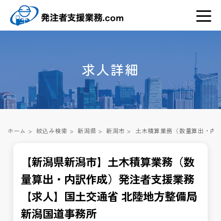
求人詳細
ホーム
>
絞込み検索
>
新潟県
>
新潟市
>
土木積算業務（数量算出・内訳
【新潟県新潟市】土木積算業務（数
量算出・内訳作成）発注者支援業務
【求人】国土交通省 北陸地方整備局
新潟国道事務所