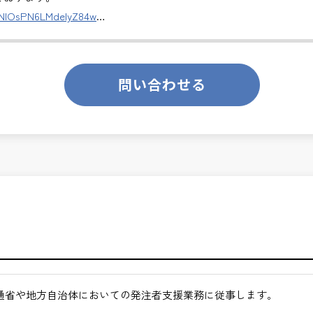
DNlOsPN6LMdeIyZ84w
のあるお仕事です。
ります。
問い合わせる
くてもよい職場環境
ンスを大切に致します。
ます。
月経過された方が対象となります。
切な仕事です。専門性を磨きながら、やりがいを感じられるこの環
合わせください。
途ご相談ください。
通省や地方自治体においての発注者支援業務に従事します。
地方など）