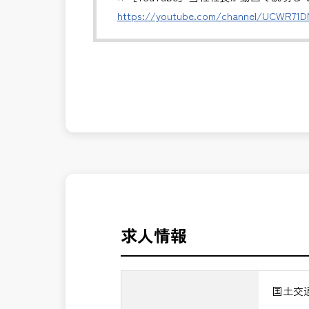
・積算ソフト入力
https://youtube.com/channel/UCWR71
・外注成果物のチェック
発注者側の立場で業務を行う、やりがい
⏩【歓迎条件】
長期的にお仕事が出来る方を募集してお
・土木施工管理経験者
✅積算業務経験者
＼＼⭐働き方にもっと自由度を⭐／／
・建設コンサルタント経験者
✅ストレスのない、上下関係を気にしな
✅「仕事のやりがい」と「賃金」のバラ
※基本的に、土日祝祭日は、休日となり
＊受注が多く、増員募集しております。
⭐＝＝お祝い金100,000円＝＝⭐
※お祝い金の支給条件は、入社より3ヶ
発注者支援業務は、社会基盤を支える大
その他支給条件の詳細については、問い
んか？
求人情報
■勤務地について、ご希望のある方は別
国土交通省、地方自治体
国土交
（東北地方、関東地方、中部地方、近畿