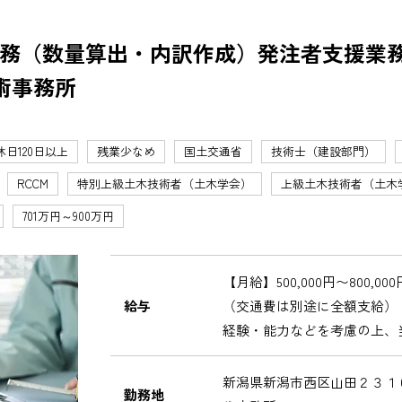
務（数量算出・内訳作成）発注者支援業
術事務所
休日120日以上
残業少なめ
国土交通省
技術士（建設部門）
RCCM
特別上級土木技術者（土木学会）
上級土木技術者（土木
701万円～900万円
【月給】500,000円〜800,000
給与
（交通費は別途に全額支給）
経験・能力などを考慮の上、
新潟県新潟市西区山田２３１
勤務地