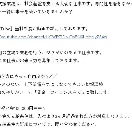
支援業務は、社会基盤を支える大切な仕事です。専門性を磨きなが
と一緒に未来を築いていきませんか？
ouTube］当社社長が動画で説明しております。
//youtube.com/channel/UCWR71DNlOsPN6LMdeIyZ84w
側の立場で業務を行う、やりがいのあるお仕事です。
にお仕事が出来る方を募集しております。
働き方にもっと自由度を⭐／／
レスのない、上下関係を気にしなくてもよい職場環境
事のやりがい」と「賃金」のバランスを大切に致します。
祝い金100,000円＝＝⭐
い金の支給条件は、入社より3ヶ月経過された方が対象となります
支給条件の詳細については、問い合わせください。