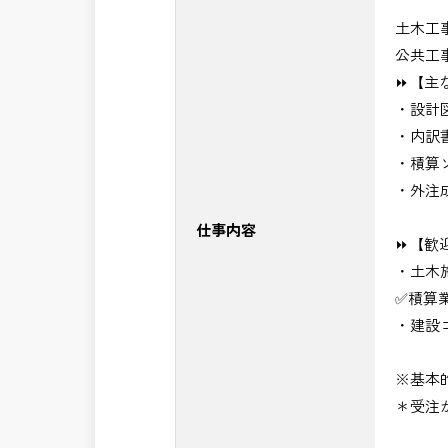
■発注者支援業務＜希望する業務をお選
土木工
・＜急募＞工事監督支援業務
公共工
・＜急募＞資料作成業務
⏩【主
・NEXCO（ネクスコ）施工管理
・設計
・NEXCO（ネクスコ）点検業務
・内訳
・NEXCO（ネクスコ）保全調査
・積算
・電気工事監督支援業務
・外注
・積算技術業務
・設計コンサルティング業務（数量算
仕事内容
⏩【歓
・河川巡視支援業務
・土木
・道路許認可審査・適正化指導業務
✅積算
・調査設計資料作成業務
・建設
・施工体制調査員
・建設プロジェクト・マネジメント業
※基本
※応募書類等の送付方法につきましては
＊受注
頂きたいと思います。