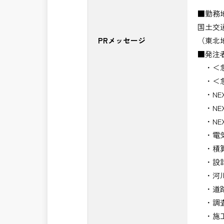
■勤務
国土交
PRメッセージ
（東北
■発注
・＜急
・＜急
・NE
・NE
・NE
・電気
・積算
・設計
・河川
・道路
・調査
・施工