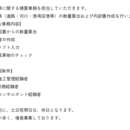
びください。＞
事に関する積算業務を担当していただきます。
事（道路・河川・港湾空港等）の数量算出および内訳書作成を行い
な業務内容】
図書からの数量算出
書の作成
ソフト入力
成果物のチェック
出、図面の修正など）
迎条件】
施工管理経験者
業務経験者
コンサルタント経験者
務
的に、土日祝祭日は、休日となります。
、基本的にＥメールで送付
が多く、増員募集しております。