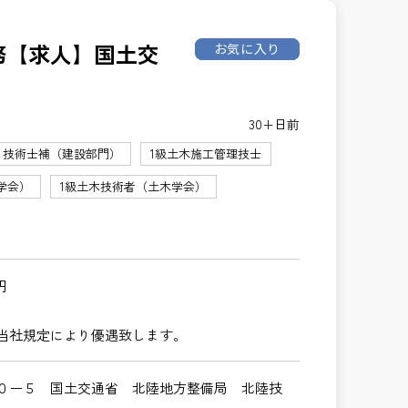
務【求人】国土交
お気に入り
30+日前
技術士補（建設部門）
1級土木施工管理技士
学会）
1級土木技術者（土木学会）
円
当社規定により優遇致します。
０ー５ 国土交通省 北陸地方整備局 北陸技