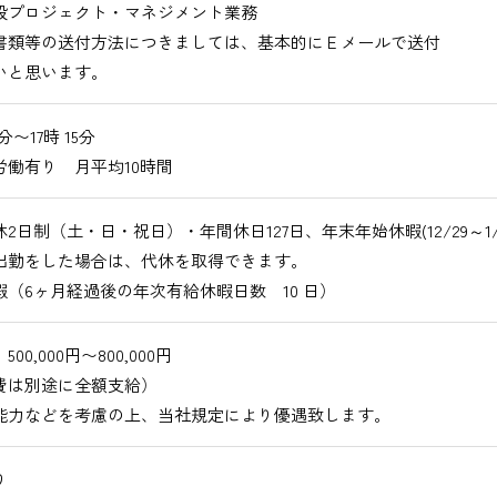
プロジェクト・マネジメント業務
書類等の送付方法につきましては、基本的にＥメールで送付
いと思います。
0分〜17時 15分
労働有り 月平均10時間
2日制（土・日・祝日）・年間休日127日、年末年始休暇(12/29～1/3
出勤をした場合は、代休を取得できます。
暇（6ヶ月経過後の年次有給休暇日数 10 日）
00,000円〜800,000円
費は別途に全額支給）
能力などを考慮の上、当社規定により優遇致します。
り