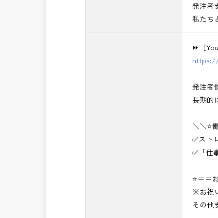
発注者
私たち
⏩［Y
https:
発注者
長期的
＼＼⭐
✅スト
✅「仕
⭐＝＝お
※お祝
その他