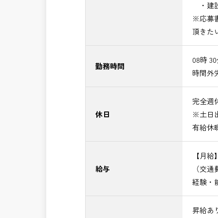
・建設
※応募
頂きた
08時 3
勤務時間
時間外
完全週休
休日
※土日
有給休
【月給】5
給与
（交通
経験・
昇給あ