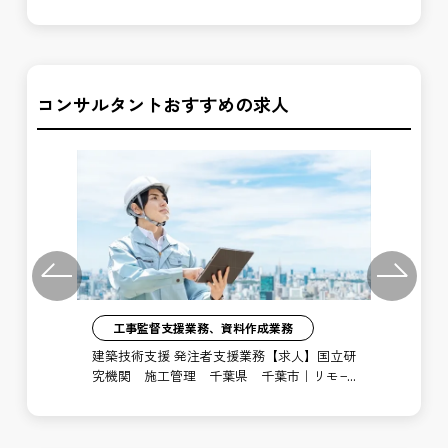
和歌山河川国道事務所
紀
コンサルタントおすすめの求人
Previous
Next
工事監督支援業務、資料作成業務
注者
建築技術支援 発注者支援業務【求人】国立研
土
局
究機関 施工管理 千葉県 千葉市｜リモー
支
ト勤務あり
博