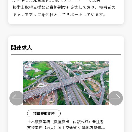
技術士取得支援など資格制度も充実しており、技術者の
キャリアアップを会社としてサポートしています。
関連求人
Previous
Next
積算技術業務
】施
土木積算業務（数量算出・内訳作成）発注者
土
河川
支援業務【求人】国土交通省 近畿地方整備局
支