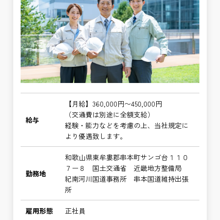
【月給】360,000円〜450,000円
（交通費は別途に全額支給）
給与
経験・能力などを考慮の上、当社規定に
より優遇致します。
和歌山県東牟婁郡串本町サンゴ台１１０
７ー８ 国土交通省 近畿地方整備局
勤務地
紀南河川国道事務所 串本国道維持出張
所
雇用形態
正社員