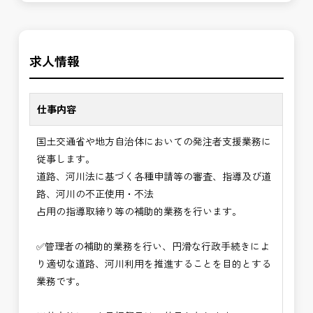
長期的にお仕事が出来る方を募集しております。
発注者支援業務は、社会基盤を支える大切な仕事で
す。専門性を磨きながら、やりがいを感じられるこ
＼＼⭐働き方にもっと自由度を⭐／／
の環境で、私たちと一緒に未来を築いていきません
求人情報
✅ストレスのない、上下関係を気にしなくてもよい
か？
職場環境
✅「仕事のやりがい」と「賃金」のバランスを大切
仕事内容
に致します。
国土交通省や地方自治体においての発注者支援業務に
⭐＝＝お祝い金100,000円＝＝⭐
従事します。
※お祝い金の支給条件は、入社より3ヶ月経過され
道路、河川法に基づく各種申請等の審査、指導及び道
た方が対象となります。
路、河川の不正使用・不法
その他支給条件の詳細については、問い合わせくだ
占用の指導取締り等の補助的業務を行います。
さい。
✅管理者の補助的業務を行い、円滑な行政手続きによ
■勤務地について、ご希望のある方は別途ご相談く
り適切な道路、河川利用を推進することを目的とする
ださい。
業務です。
国土交通省、地方自治体
（東北地方、関東地方、中部地方、近畿地方など）