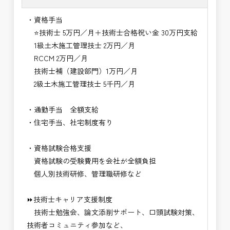
・資格手当
⭐技術士 5万円／月＋技術士合格祝い金 30万円支給
1級土木施工管理技士 2万円／月
RCCM 2万円／月
技術士補（建設部門）1万円／月
2級土木施工管理技士 5千円／月
・通勤手当 全額支給
・住宅手当、社宅制度有り
・資格試験合格支援
資格試験の受験費用を会社が全額負担
個人別技術研修、管理職研修など
⏩技術士キャリア支援制度
技術士勉強会、論文添削サポート、口頭試験対策、
技術者コミュニティ参加など、