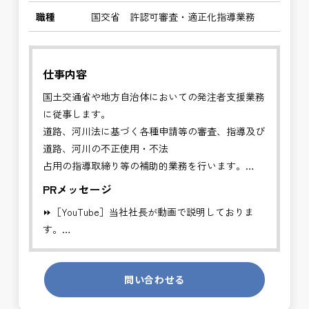
職種
国交省 許認可審査・適正化指導業務
仕事内容
国土交通省や地方自治体においての発注者支援業務
に従事します。
道路、河川法に基づく各種申請等の審査、指導及び
道路、河川の不正使用・不法
占用の指導取締り等の補助的業務を行います。
PRメッセージ
✅管理者の補助的業務を行い、円滑な行政手続きに
⏩［YouTube］当社社長が動画で説明しておりま
より適切な道路、河川利用を推進することを目的と
す。
する業務です。
https://youtube.com/channel/UCWR71DNlOsPN6LMdeIyZ84
※基本的に、土日祝祭日は、休日となります。
問い合わせる
発注者側の立場で業務を行う、やりがいのあるお仕
＊受注が多く、増員募集しております。
事です。