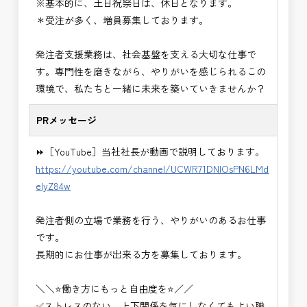
※基本的に、土日祝祭日は、休日となります。
■発注者支援業務＜希望する業務をお選びくださ
＊受注が多く、増員募集しております。
い。＞
・＜急募＞工事監督支援業務
発注者支援業務は、社会基盤を支える大切な仕事で
・＜急募＞資料作成業務
す。専門性を磨きながら、やりがいを感じられるこの
・NEXCO（ネクスコ）施工管理
環境で、私たちと一緒に未来を築いていきませんか？
・NEXCO（ネクスコ）点検業務
・NEXCO（ネクスコ）保全調査
PRメッセージ
・電気工事監督支援業務
・積算技術業務
⏩［YouTube］当社社長が動画で説明しております。
・設計コンサルティング業務（数量算出、図面の
https://youtube.com/channel/UCWR71DNlOsPN6LMd
修正など）
eIyZ84w
・河川巡視支援業務
・道路許認可審査・適正化指導業務
発注者側の立場で業務を行う、やりがいのあるお仕事
・調査設計資料作成業務
です。
・施工体制調査員
長期的にお仕事が出来る方を募集しております。
・建設プロジェクト・マネジメント業務
※応募書類等の送付方法につきましては、基本的に
＼＼⭐働き方にもっと自由度を⭐／／
Ｅメールで送付
✅ストレスのない、上下関係を気にしなくてもよい職