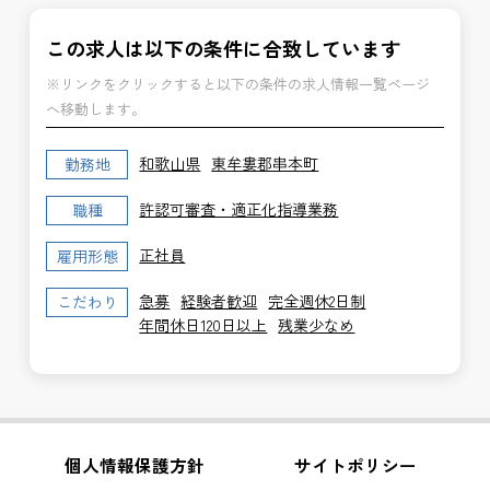
この求人は以下の条件に合致しています
※リンクをクリックすると以下の条件の求人情報一覧ページ
へ移動します。
和歌山県
東牟婁郡串本町
勤務地
許認可審査・適正化指導業務
職種
正社員
雇用形態
急募
経験者歓迎
完全週休2日制
こだわり
年間休日120日以上
残業少なめ
個人情報保護方針
サイトポリシー