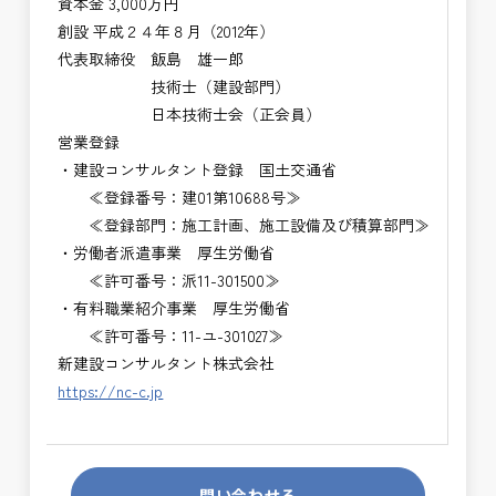
資本金 3,000万円
創設 平成２４年８月（2012年）
代表取締役 飯島 雄一郎
技術士（建設部門）
日本技術士会（正会員）
営業登録
・建設コンサルタント登録 国土交通省
≪登録番号：建01第10688号≫
≪登録部門：施工計画、施工設備及び積算部門≫
・労働者派遣事業 厚生労働省
≪許可番号：派11-301500≫
・有料職業紹介事業 厚生労働省
≪許可番号：11-ユ-301027≫
新建設コンサルタント株式会社
https://nc-c.jp
問い合わせる