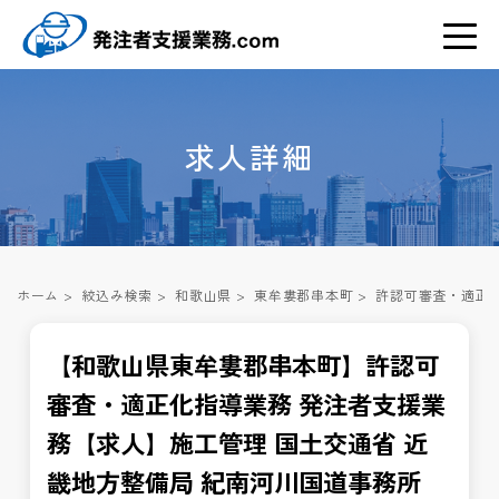
求人詳細
ホーム
>
絞込み検索
>
和歌山県
>
東牟婁郡串本町
>
許認可審査・適正化
【和歌山県東牟婁郡串本町】許認可
審査・適正化指導業務 発注者支援業
務【求人】施工管理 国土交通省 近
畿地方整備局 紀南河川国道事務所