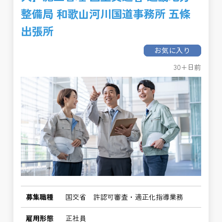
整備局 和歌山河川国道事務所 五條
出張所
お気に入り
30+日前
募集職種
国交省 許認可審査・適正化指導業務
雇用形態
正社員