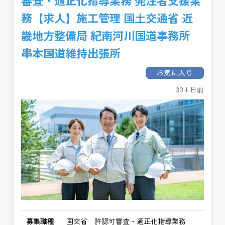
審査・適正化指導業務 発注者支援業
務【求人】施工管理 国土交通省 近
畿地方整備局 紀南河川国道事務所
串本国道維持出張所
お気に入り
30+日前
募集職種
国交省 許認可審査・適正化指導業務