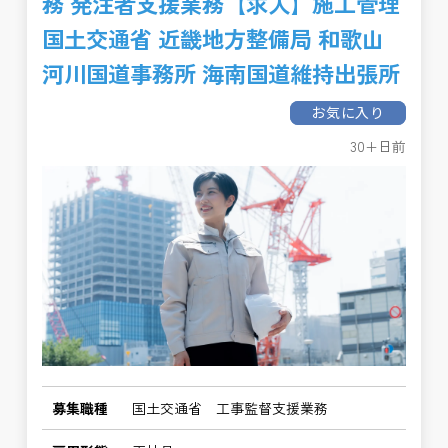
務 発注者支援業務【求人】施工管理
国土交通省 近畿地方整備局 和歌山
河川国道事務所 海南国道維持出張所
お気に入り
30+日前
募集職種
国土交通省 工事監督支援業務