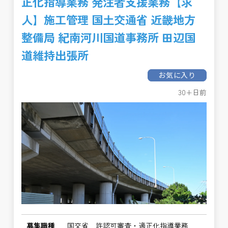
正化指導業務 発注者支援業務【求
人】施工管理 国土交通省 近畿地方
整備局 紀南河川国道事務所 田辺国
道維持出張所
お気に入り
30+日前
募集職種
国交省 許認可審査・適正化指導業務