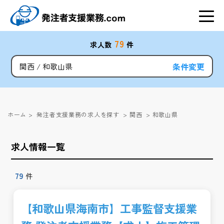
79
求人数
件
条件変更
関西
和歌山県
ホーム
>
発注者支援業務の求人を探す
>
関西
>
和歌山県
求人情報一覧
79
件
【和歌山県海南市】工事監督支援業