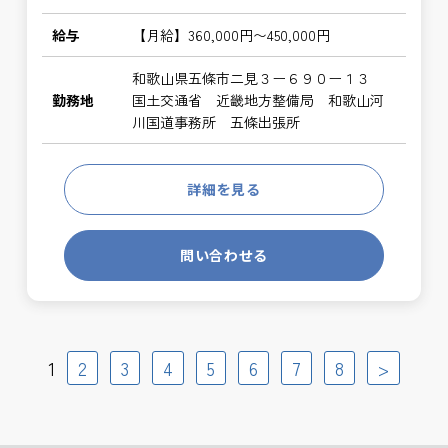
給与
【月給】360,000円〜450,000円
和歌山県五條市二見３ー６９０ー１３
勤務地
国土交通省 近畿地方整備局 和歌山河
川国道事務所 五條出張所
詳細を見る
問い合わせる
1
2
3
4
5
6
7
8
>