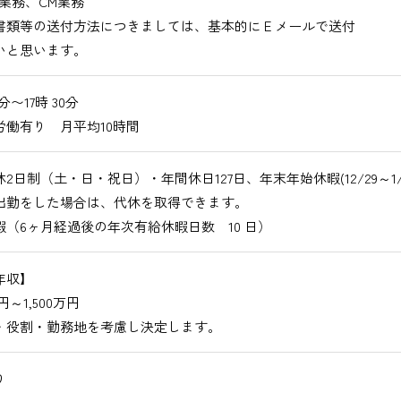
業務、CM業務
書類等の送付方法につきましては、基本的にＥメールで送付
いと思います。
0分〜17時 30分
労働有り 月平均10時間
2日制（土・日・祝日）・年間休日127日、年末年始休暇(12/29～1/3
出勤をした場合は、代休を取得できます。
暇（6ヶ月経過後の年次有給休暇日数 10 日）
年収】
万円～1,500万円
・役割・勤務地を考慮し決定します。
り