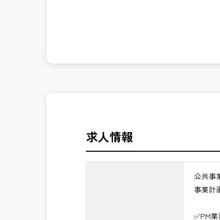
発注者側の立場で業務を行う、やりがい
長期的にお仕事が出来る方を募集してお
※事業全体を上流から担うマネジメント
公共事業を統括する中核ポジションとし
＼＼⭐働き方にもっと自由度を⭐／／
✅ストレスのない、上下関係を気にしな
✅PM業務の魅力
✅「仕事のやりがい」と「賃金」のバラ
・事業計画から完成までを担うプロジェ
・技術だけでなく経営・事業視点のマネ
⭐＝＝お祝い金100,000円＝＝⭐
・大規模公共事業の中核を担うハイクラ
※お祝い金の支給条件は、入社より3ヶ
・CM・設計・施工を統括する最上位ポ
その他支給条件の詳細については、問い
・年収1,200万円以上の高待遇が期待で
求人情報
→ 技術士としての価値を最大化できる
■勤務地について、ご希望のある方は別
国土交通省、地方自治体
公共事
（東北地方、関東地方、中部地方、近畿
事業計
■発注者支援業務＜希望する業務をお選
・＜急募＞工事監督支援業務
✅PM
・＜急募＞資料作成業務