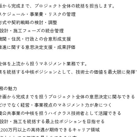
画から完成まで、プロジェクト全体の統括を担当します。
スケジュール・事業費・リスクの管理
方式や契約戦略の検討・調整
・設計・施工フェーズの統合管理
機関・住民・行政との合意形成支援
推進に関する意思決定支援・成果評価
出、図面の修正など）
全体を上流から担うマネジメント業務です。
業を統括する中核ポジションとして、技術士の価値を最大限に発揮
業務の魅力
務
計画から完成までを担うプロジェクト全体の意思決定に関与できる
だけでなく経営・事業視点のマネジメント力が身につく
、基本的にＥメールで送付
模公共事業の中核を担うハイクラス技術者として活躍できる
・設計・施工を統括する最上位ポジションを目指せる
1,200万円以上の高待遇が期待できるキャリア領域