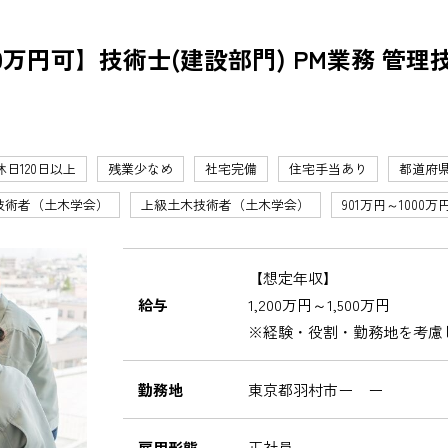
0万円可】技術士(建設部門) PM業務 管
休日120日以上
残業少なめ
社宅完備
住宅手当あり
都道府
技術者（土木学会）
上級土木技術者（土木学会）
901万円～1000万
【想定年収】
給与
1,200万円～1,500万円
※経験・役割・勤務地を考慮
勤務地
東京都羽村市ー ー
雇用形態
正社員