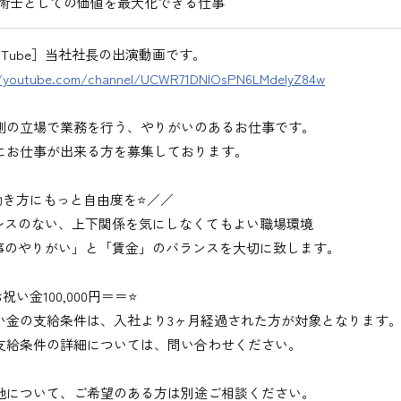
術士としての価値を最大化できる仕事
uTube］当社社長の出演動画です。
//youtube.com/channel/UCWR71DNlOsPN6LMdeIyZ84w
側の立場で業務を行う、やりがいのあるお仕事です。
にお仕事が出来る方を募集しております。
働き方にもっと自由度を⭐／／
レスのない、上下関係を気にしなくてもよい職場環境
事のやりがい」と「賃金」のバランスを大切に致します。
祝い金100,000円＝＝⭐
い金の支給条件は、入社より3ヶ月経過された方が対象となります
支給条件の詳細については、問い合わせください。
地について、ご希望のある方は別途ご相談ください。