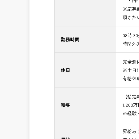
・PM
※応募
頂きた
08時 3
勤務時間
時間外
完全週休
休日
※土日
有給休
【想定
給与
1,200
※経験
昇給あ