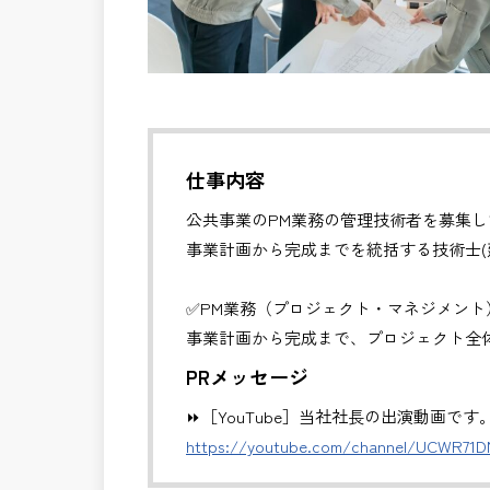
仕事内容
公共事業のPM業務の管理技術者を募集し
事業計画から完成までを統括する技術士(
✅PM業務（プロジェクト・マネジメント
事業計画から完成まで、プロジェクト全
・全体スケジュール・事業費・リスクの
PRメッセージ
・発注方式や契約戦略の検討・調整
⏩［YouTube］当社社長の出演動画です
・CM・設計・施工フェーズの統合管理
https://youtube.com/channel/UCWR71
・関係機関・住民・行政との合意形成支
・事業推進に関する意思決定支援・成果