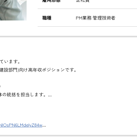
職種
PM業務 管理技術者
ています。
建設部門)向け高年収ポジションです。
）
体の統括を担当します。
管理
。
DNlOsPN6LMdeIyZ84w
援
評価