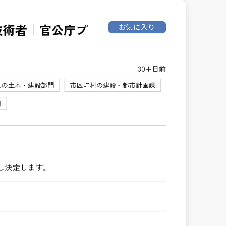
理技術者｜官公庁プ
お気に入り
30+日前
県の土木・建設部門
市区町村の建設・都市計画課
円
し決定します。