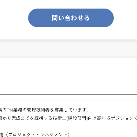
のあるお仕事です。
ります。
業務です。
問い合わせる
て、技術士の価値を最大限に発揮できます。
くてもよい職場環境
ンスを大切に致します。
クト全体の意思決定に関与できる
ジメント力が身につく
ス技術者として活躍できる
月経過された方が対象となります。
ジションを目指せる
合わせください。
きるキャリア領域
仕事
途ご相談ください。
業のPM業務の管理技術者を募集しています。
地方など）
画から完成までを統括する技術士(建設部門)向け高年収ポジション
びください。＞
業務（プロジェクト・マネジメント）