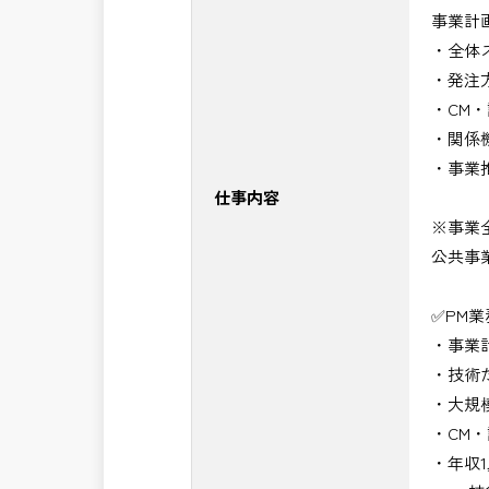
事業計
・NEXCO（ネクスコ）施工管理
・全体
・NEXCO（ネクスコ）点検業務
・発注
・NEXCO（ネクスコ）保全調査
・CM
・電気工事監督支援業務
・関係
・積算技術業務
・事業
・設計コンサルティング業務（数量算
仕事内容
・河川巡視支援業務
※事業
・道路許認可審査・適正化指導業務
公共事
・調査設計資料作成業務
・施工体制調査員
✅PM
・建設プロジェクト・マネジメント業
・事業
・PM業務、CM業務
・技術
※応募書類等の送付方法につきましては
・大規
頂きたいと思います。
・CM
・年収