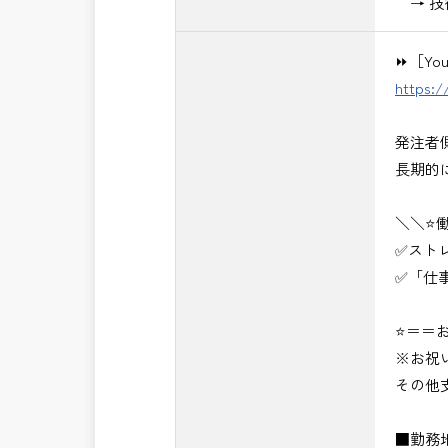
→ 技
⏩［Yo
https:
発注者
長期的
＼＼⭐
✅スト
✅「仕
⭐＝＝お
※お祝
その他
■勤務