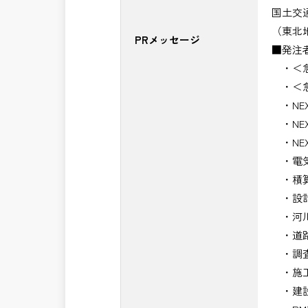
国土交
（東北
PRメッセージ
■発注
・＜急
・＜急
・NE
・NE
・NE
・電気
・積算
・設計
・河川
・道路
・調査
・施工
・建設