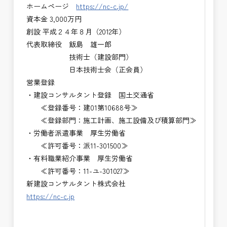
ホームページ
https://nc-c.jp/
資本金 3,000万円
創設 平成２４年８月（2012年）
代表取締役 飯島 雄一郎
技術士（建設部門）
日本技術士会（正会員）
営業登録
・建設コンサルタント登録 国土交通省
≪登録番号：建01第10688号≫
≪登録部門：施工計画、施工設備及び積算部門≫
・労働者派遣事業 厚生労働省
≪許可番号：派11-301500≫
・有料職業紹介事業 厚生労働省
≪許可番号：11-ユ-301027≫
新建設コンサルタント株式会社
https://nc-c.jp