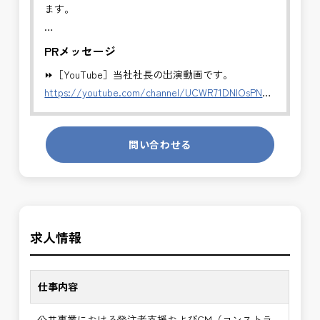
ます。
これまでの発注者支援経験や建設コンサルタント経
PRメッセージ
験を活かし、年収900万円～1,300万円のポジション
⏩［YouTube］当社社長の出演動画です。
で
https://youtube.com/channel/UCWR71DNlOsPN6LMdeIyZ84
ご活躍いただけます。
発注者側の立場で業務を行う、やりがいのあるお仕
✅CM業務（コンストラクション・マネジメント）
問い合わせる
事です。
・発注者の立場で、工事全体の管理・統括を行いま
長期的にお仕事が出来る方を募集しております。
す。
・工事費・工程・品質・安全の総合管理
＼＼⭐働き方にもっと自由度を⭐／／
・施工計画および設計変更内容の確認
✅ストレスのない、上下関係を気にしなくてもよい
・施工者との技術的調整・指導
求人情報
職場環境
・会議運営、進捗・課題の整理
✅「仕事のやりがい」と「賃金」のバランスを大切
・完成検査から引渡しまでの技術支援
に致します。
仕事内容
※主に施工段階を中心にマネジメントします。
⭐＝＝お祝い金100,000円＝＝⭐
建設コンサルタント経験を活かし、発注者側でより
公共事業における発注者支援およびCM（コンストラ