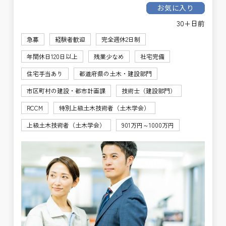
お気に入り
30+日前
急募
経験者歓迎
完全週休2日制
年間休日120日以上
残業少なめ
社宅完備
住宅手当あり
都道府県の土木・建設部門
市区町村の建設・都市計画課
技術士（建設部門）
RCCM
特別上級土木技術者（土木学会）
上級土木技術者（土木学会）
901万円～1000万円