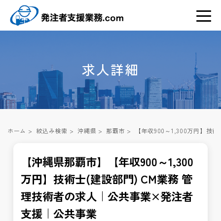
求人詳細
ホーム
>
絞込み検索
>
沖縄県
>
那覇市
>
【年収900～1,300万円】
【沖縄県那覇市】【年収900～1,300
万円】技術士(建設部門) CM業務 管
理技術者の求人｜公共事業×発注者
支援｜公共事業