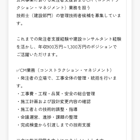
※お祝い金の支給条件は、入社より3ヶ月経過され
上流のマネジメントに挑戦できます。
クション・マネジメント）業務を担う
た方が対象となります。
技術士（建設部門）の管理技術者候補を募集していま
その他支給条件の詳細については、問い合わせくだ
✅CM業務の魅力
す。
さい。
・発注者の立場で工事全体をコントロールできるや
りがい
これまでの発注者支援経験や建設コンサルタント経験
■勤務地について、ご希望のある方は別途ご相談く
・建設コンサルタント経験を活かしながらより上流
を活かし、年収900万円～1,300万円のポジションで
ださい。
のマネジメント業務に関われる
ご活躍いただけます。
国土交通省、地方自治体
・品質・工程・コストを総合的に判断する高度な技
（東北地方、関東地方、中部地方、近畿地方など）
術者として成長できる
✅CM業務（コンストラクション・マネジメント）
■発注者支援業務＜希望する業務をお選びくださ
・公共インフラ整備を支える社会貢献性の高い仕事
・発注者の立場で、工事全体の管理・統括を行いま
い。＞
・管理技術者として年収アップ・安定したキャリア
す。
・＜急募＞工事監督支援業務
形成が可能
・工事費・工程・品質・安全の総合管理
・＜急募＞資料作成業務
→ 建設コンサルタント経験を次のステージへ高
・施工計画および設計変更内容の確認
・NEXCO（ネクスコ）施工管理
められる仕事
・施工者との技術的調整・指導
・NEXCO（ネクスコ）点検業務
・会議運営、進捗・課題の整理
・NEXCO（ネクスコ）保全調査
・完成検査から引渡しまでの技術支援
・電気工事監督支援業務
・積算技術業務