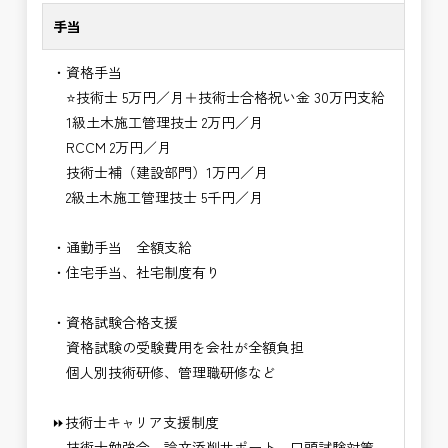
手当
・資格手当
⭐技術士 5万円／月＋技術士合格祝い金 30万円支給
1級土木施工管理技士 2万円／月
RCCM 2万円／月
技術士補（建設部門）1万円／月
2級土木施工管理技士 5千円／月
・通勤手当 全額支給
・住宅手当、社宅制度有り
・資格試験合格支援
資格試験の受験費用を会社が全額負担
個人別技術研修、管理職研修など
⏩技術士キャリア支援制度
技術士勉強会、論文添削サポート、口頭試験対策、