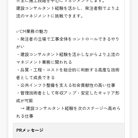
※主に施工段階を中心にマネジメントします。
・設計コンサルティング業務（数量算出、図面の
建設コンサルタント経験を活かし、発注者側でより上
修正など）
流のマネジメントに挑戦できます。
・河川巡視支援業務
・道路許認可審査・適正化指導業務
✅CM業務の魅力
・調査設計資料作成業務
・発注者の立場で工事全体をコントロールできるやり
・施工体制調査員
がい
・建設プロジェクト・マネジメント業務
・建設コンサルタント経験を活かしながらより上流の
・PM業務、CM業務
マネジメント業務に関われる
※応募書類等の送付方法につきましては、基本的に
・品質・工程・コストを総合的に判断する高度な技術
Ｅメールで送付
者として成長できる
頂きたいと思います。
・公共インフラ整備を支える社会貢献性の高い仕事
・管理技術者として年収アップ・安定したキャリア形
成が可能
→ 建設コンサルタント経験を次のステージへ高めら
れる仕事
PRメッセージ