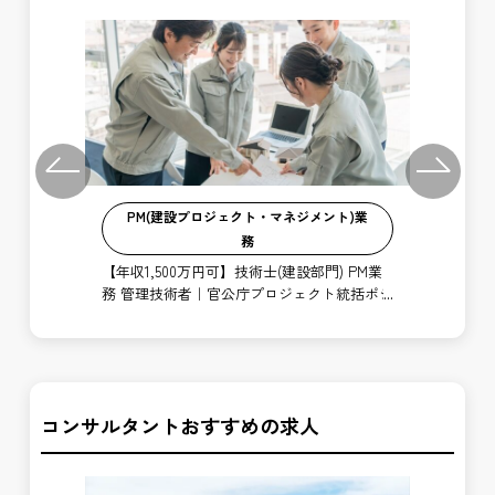
Previous
Next
PM(建設プロジェクト・マネジメント)業
務
連施
【年
祝休
求
【年収1,500万円可】技術士(建設部門) PM業
ン
務 管理技術者｜官公庁プロジェクト統括ポジ
ション
コンサルタントおすすめの求人