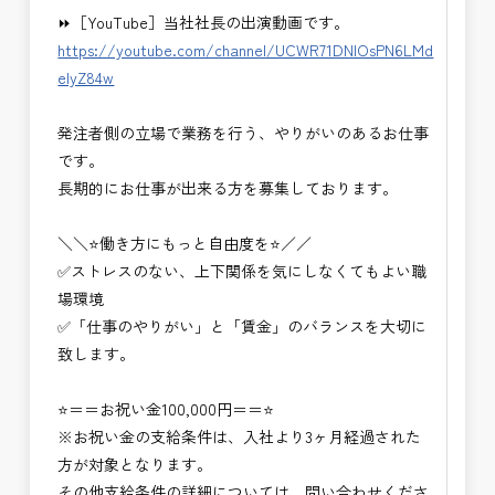
⏩［YouTube］当社社長の出演動画です。
https://youtube.com/channel/UCWR71DNlOsPN6LMd
eIyZ84w
発注者側の立場で業務を行う、やりがいのあるお仕事
です。
長期的にお仕事が出来る方を募集しております。
＼＼⭐働き方にもっと自由度を⭐／／
✅ストレスのない、上下関係を気にしなくてもよい職
場環境
✅「仕事のやりがい」と「賃金」のバランスを大切に
致します。
⭐＝＝お祝い金100,000円＝＝⭐
※お祝い金の支給条件は、入社より3ヶ月経過された
方が対象となります。
その他支給条件の詳細については、問い合わせくださ