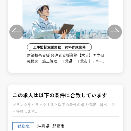
Previous
Next
工事監督支援業務、資料作成業務
注者
建築技術支援 発注者支援業務【求人】国立研
土
局
究機関 施工管理 千葉県 千葉市｜リモー
支
ト勤務あり
博
この求人は以下の条件に合致しています
※リンクをクリックすると以下の条件の求人情報一覧ページ
へ移動します。
沖縄県
那覇市
勤務地