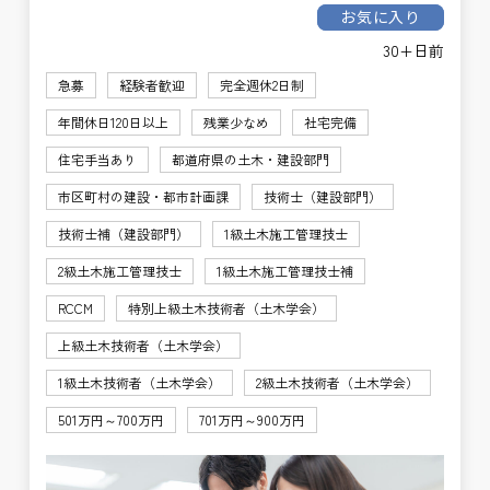
お気に入り
30+日前
急募
経験者歓迎
完全週休2日制
年間休日120日以上
残業少なめ
社宅完備
住宅手当あり
都道府県の土木・建設部門
市区町村の建設・都市計画課
技術士（建設部門）
技術士補（建設部門）
1級土木施工管理技士
2級土木施工管理技士
1級土木施工管理技士補
RCCM
特別上級土木技術者（土木学会）
上級土木技術者（土木学会）
1級土木技術者（土木学会）
2級土木技術者（土木学会）
501万円～700万円
701万円～900万円