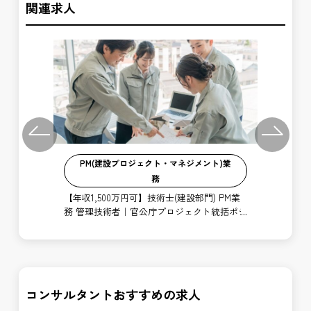
関連求人
Previous
Next
PM(建設プロジェクト・マネジメント)業
務
連施
【年
祝休
業
【年収1,500万円可】技術士(建設部門) PM業
援
務 管理技術者｜官公庁プロジェクト統括ポジ
ション
コンサルタントおすすめの求人