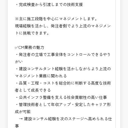
・完成検査から引渡しまでの技術支援
・NEXCO（ネクスコ）点検業務
・NEXCO（ネクスコ）保全調査
※主に施工段階を中心にマネジメントします。
・電気工事監督支援業務
現場経験を活かし、発注者側でより上流のマネジメン
・積算技術業務
トに挑戦できます。
・設計コンサルティング業務（数量算出、図面の
修正など）
✅CM業務の魅力
・河川巡視支援業務
・発注者の立場で工事全体をコントロールできるやり
・道路許認可審査・適正化指導業務
がい
・調査設計資料作成業務
・建設コンサルタント経験を活かしながらより上流の
・施工体制調査員
マネジメント業務に関われる
・建設プロジェクト・マネジメント業務
・品質・工程・コストを総合的に判断する高度な技術
・PM業務、CM業務
者として成長できる
※応募書類等の送付方法につきましては、基本的に
・公共インフラ整備を支える社会貢献性の高い仕事
Ｅメールで送付
・管理技術者として年収アップ・安定したキャリア形
頂きたいと思います。
成が可能
→ 建設コンサル経験を次のステージへ高められる仕
事