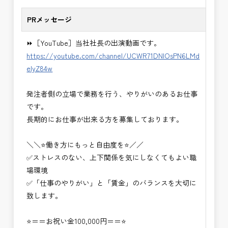
PRメッセージ
⏩［YouTube］当社社長の出演動画です。
https://youtube.com/channel/UCWR71DNlOsPN6LMd
eIyZ84w
発注者側の立場で業務を行う、やりがいのあるお仕事
です。
長期的にお仕事が出来る方を募集しております。
＼＼⭐働き方にもっと自由度を⭐／／
✅ストレスのない、上下関係を気にしなくてもよい職
場環境
✅「仕事のやりがい」と「賃金」のバランスを大切に
致します。
⭐＝＝お祝い金100,000円＝＝⭐