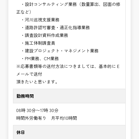
・設計コンサルティング業務（数量算出、図面の修
正など）
・河川巡視支援業務
・道路許認可審査・適正化指導業務
・調査設計資料作成業務
・施工体制調査員
・建設プロジェクト・マネジメント業務
・PM業務、CM業務
※応募書類等の送付方法につきましては、基本的にＥ
メールで送付
頂きたいと思います。
勤務時間
08時 30分〜17時 30分
時間外労働有り 月平均10時間
休日