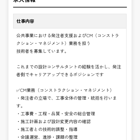
※主に施工段階を中心にマネジメントします。
✅「仕事のやりがい」と「賃金」のバランスを大切
現場経験を活かし、発注者側でより上流のマネジメ
に致します。
ントに挑戦できます。
仕事内容
⭐＝＝お祝い金100,000円＝＝⭐
✅CM業務の魅力
公共事業における発注者支援およびCM（コンストラ
※お祝い金の支給条件は、入社より3ヶ月経過され
・発注者の立場で工事全体をコントロールできるや
クション・マネジメント）業務を担う
た方が対象となります。
りがい
技術者を募集しています。
その他支給条件の詳細については、問い合わせくだ
・建設コンサルタント経験を活かしながらより上流
さい。
のマネジメント業務に関われる
これまでの設計コンサルタントの経験を活かし、発注
・品質・工程・コストを総合的に判断する高度な技
者側でキャリアアップできるポジションです
■勤務地について、ご希望のある方は別途ご相談く
術者として成長できる
ださい。
・公共インフラ整備を支える社会貢献性の高い仕事
✅CM業務（コンストラクション・マネジメント）
国土交通省、地方自治体
・管理技術者として年収アップ・安定したキャリア
・発注者の立場で、工事全体の管理・統括を行いま
（東北地方、関東地方、中部地方、近畿地方など）
形成が可能
す。
■発注者支援業務＜希望する業務をお選びくださ
→ 建設コンサル経験を次のステージへ高められ
・工事費・工程・品質・安全の総合管理
い。＞
る仕事
・施工計画および設計変更内容の確認
・＜急募＞工事監督支援業務
・施工者との技術的調整・指導
・＜急募＞資料作成業務
・会議運営、進捗・課題の整理
・NEXCO（ネクスコ）施工管理