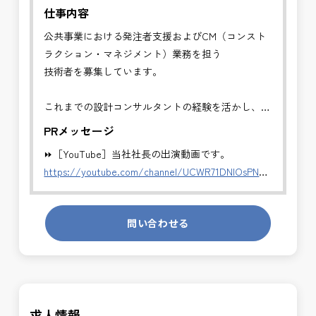
仕事内容
公共事業における発注者支援およびCM（コンスト
ラクション・マネジメント）業務を担う
技術者を募集しています。
これまでの設計コンサルタントの経験を活かし、発
注者側でキャリアアップできるポジションです
PRメッセージ
⏩［YouTube］当社社長の出演動画です。
✅CM業務（コンストラクション・マネジメント）
https://youtube.com/channel/UCWR71DNlOsPN6LMdeIyZ84
・発注者の立場で、工事全体の管理・統括を行いま
す。
発注者側の立場で業務を行う、やりがいのあるお仕
・工事費・工程・品質・安全の総合管理
問い合わせる
事です。
・施工計画および設計変更内容の確認
長期的にお仕事が出来る方を募集しております。
・施工者との技術的調整・指導
・会議運営、進捗・課題の整理
＼＼⭐働き方にもっと自由度を⭐／／
・完成検査から引渡しまでの技術支援
✅ストレスのない、上下関係を気にしなくてもよい
求人情報
職場環境