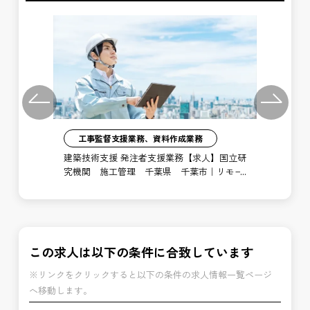
Previous
Next
工事監督支援業務、資料作成業務
注者
建築技術支援 発注者支援業務【求人】国立研
土
局
究機関 施工管理 千葉県 千葉市｜リモー
支
ト勤務あり
博
この求人は以下の条件に合致しています
※リンクをクリックすると以下の条件の求人情報一覧ページ
へ移動します。