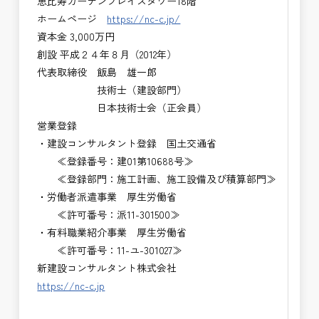
恵比寿ガーデンプレイスタワー18階
ホームページ
https://nc-c.jp/
資本金 3,000万円
創設 平成２４年８月（2012年）
代表取締役 飯島 雄一郎
技術士（建設部門）
日本技術士会（正会員）
営業登録
・建設コンサルタント登録 国土交通省
≪登録番号：建01第10688号≫
≪登録部門：施工計画、施工設備及び積算部門≫
・労働者派遣事業 厚生労働省
≪許可番号：派11-301500≫
・有料職業紹介事業 厚生労働省
≪許可番号：11-ユ-301027≫
新建設コンサルタント株式会社
https://nc-c.jp