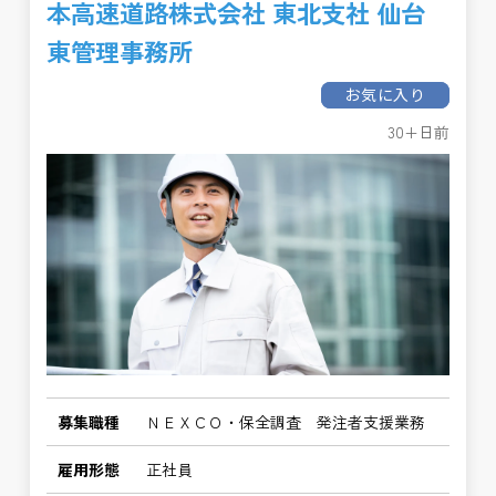
本高速道路株式会社 東北支社 仙台
東管理事務所
お気に入り
30+日前
募集職種
ＮＥＸＣＯ・保全調査 発注者支援業務
雇用形態
正社員