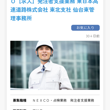
Ｏ【求人】発注者支援業務 東日本高
速道路株式会社 東北支社 仙台東管
理事務所
お気に入り
30+日前
募集職種
ＮＥＸＣＯ・点検業務 発注者支援業務