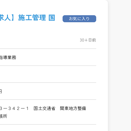
求人】施工管理 国
お気に入り
30+日前
指導業務
円
３ー３４２ー１ 国土交通省 関東地方整備
張所