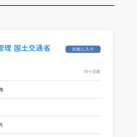
管理 国土交通省
お気に入り
30+日前
務
円