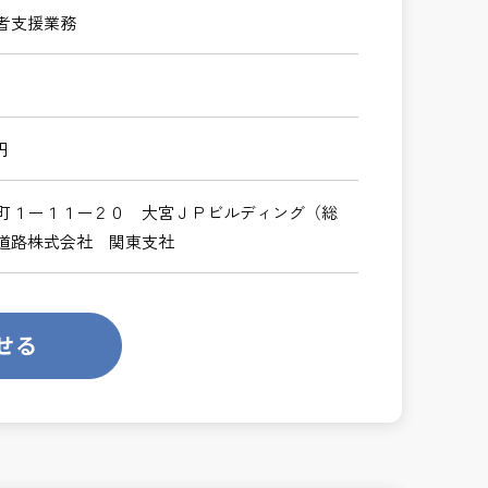
者支援業務
円
町１ー１１ー２０ 大宮ＪＰビルディング（総
道路株式会社 関東支社
せる