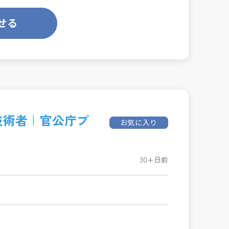
せる
理技術者｜官公庁プ
お気に入り
30+日前