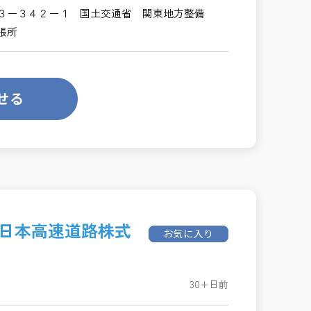
３ー３４２ー１ 国土交通省 関東地方整備
張所
せる
東日本高速道路株式
お気に入り
30+日前