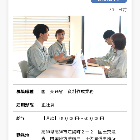
30+日前
募集職種
国土交通省 資料作成業務
雇用形態
正社員
給与
【月給】480,000円〜800,000円
高知県高知市江陽町２ー２ 国土交通
勤務地
省 四国地方整備局 土佐国道事務所