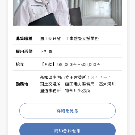
募集職種
国土交通省 工事監督支援業務
雇用形態
正社員
給与
【月給】480,000円〜800,000円
高知県南国市立田古番所１３４７ー１
勤務地
国土交通省 四国地方整備局 高知河川
国道事務所 物部川出張所
詳細を見る
問い合わせる