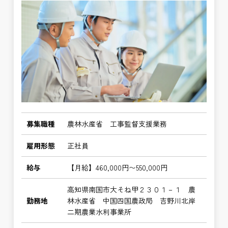
募集職種
農林水産省 工事監督支援業務
雇用形態
正社員
給与
【月給】460,000円〜550,000円
高知県南国市大そね甲２３０１－１ 農
勤務地
林水産省 中国四国農政局 吉野川北岸
二期農業水利事業所