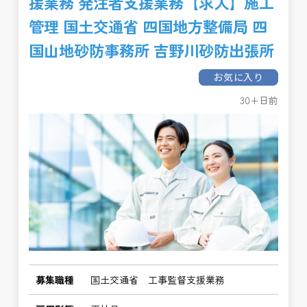
援業務 発注者支援業務【求人】施工
管理 国土交通省 四国地方整備局 四
国山地砂防事務所 吉野川砂防出張所
お気に入り
30+日前
募集職種
国土交通省 工事監督支援業務