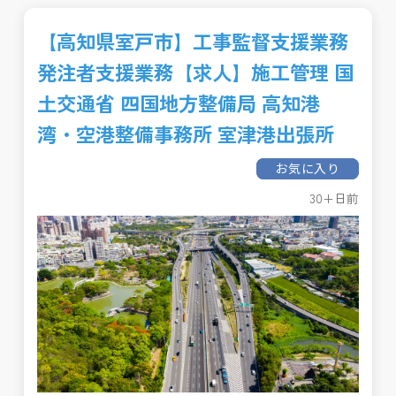
【高知県室戸市】工事監督支援業務
発注者支援業務【求人】施工管理 国
土交通省 四国地方整備局 高知港
湾・空港整備事務所 室津港出張所
お気に入り
30+日前