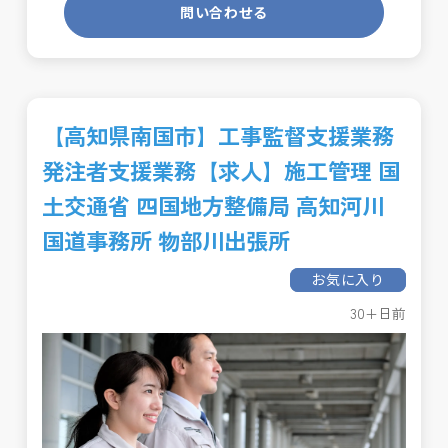
問い合わせる
【高知県南国市】工事監督支援業務
発注者支援業務【求人】施工管理 国
土交通省 四国地方整備局 高知河川
国道事務所 物部川出張所
お気に入り
30+日前