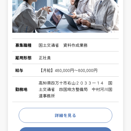
募集職種
国土交通省 資料作成業務
雇用形態
正社員
給与
【月給】480,000円〜800,000円
高知県四万十市右山２０３３ー１４ 国
勤務地
土交通省 四国地方整備局 中村河川国
道事務所
詳細を見る