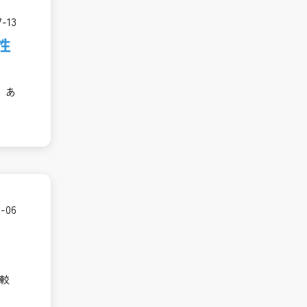
7-13
性
、あ
7-06
員
較