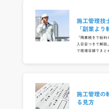
施工管理技
「副業より
「残業続きで給料
入目安つきで解説
で現場目線でまと
施工管理の
る見方