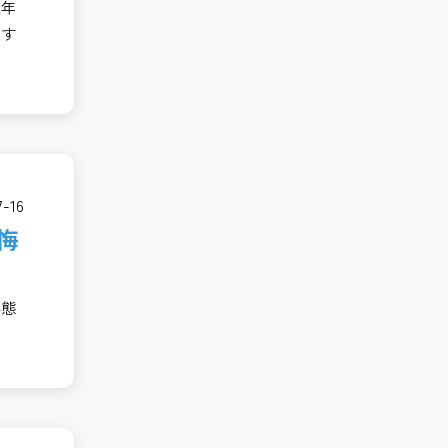
定年
やす
7-16
悔
形態