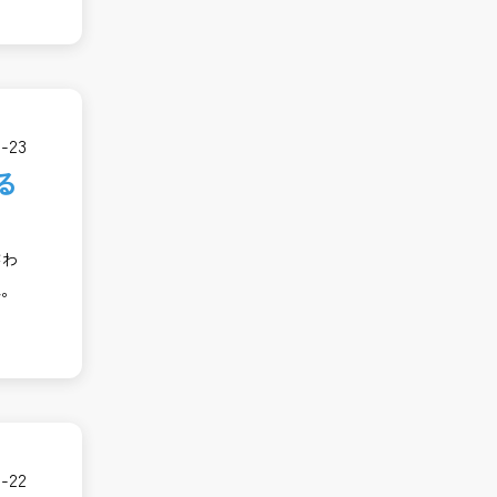
6-23
る
がわ
説。
6-22