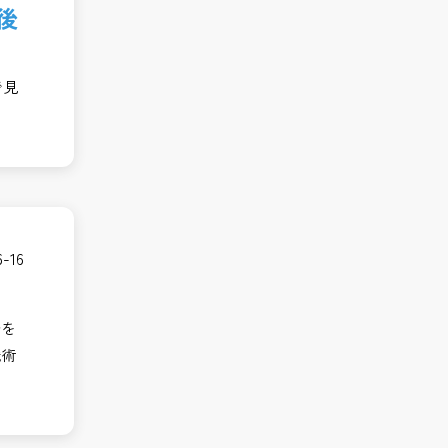
後
で見
6-16
場を
職術