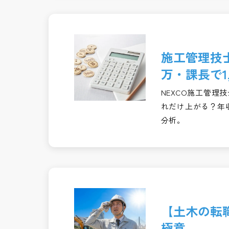
施工管理技士
万・課長で1
NEXCO施工管
れだけ上がる？年収
分析。
【土木の転
極意